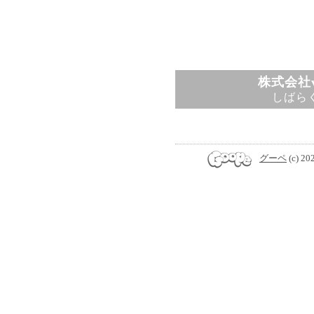
株式会社v
しばら
グーペ
(c) 20