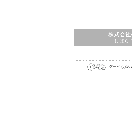
株式会社v
しばら
グーペ
(c) 20