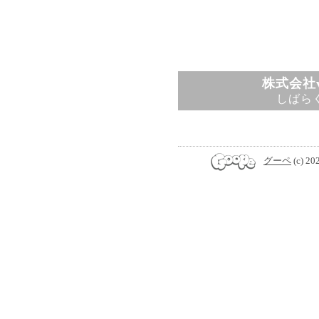
株式会社v
しばら
グーペ
(c) 20